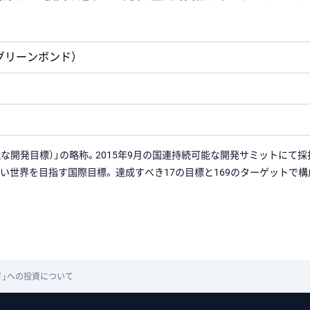
グリーンボンド）
 Goals（持続可能な開発目標）」の略称。2015年9月の国連持続可能な開発サミ
良い世界を目指す国際目標。 達成すべき17の目標と169のターゲットで
ド」への投資について